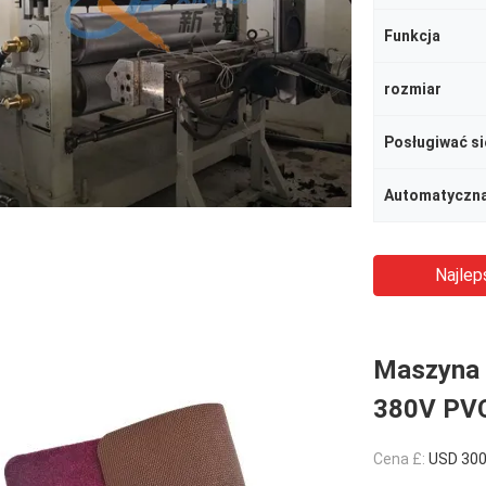
Funkcja
rozmiar
Posługiwać si
Automatyczna
Najlep
Maszyna 
380V PV
Cena £:
USD 30