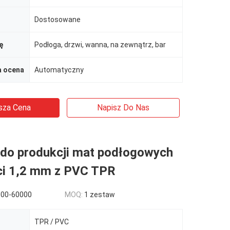
Dostosowane
ę
Podłoga, drzwi, wanna, na zewnątrz, bar
 ocena
Automatyczny
sza Cena
Napisz Do Nas
do produkcji mat podłogowych
ci 1,2 mm z PVC TPR
000-60000
MOQ:
1 zestaw
TPR / PVC