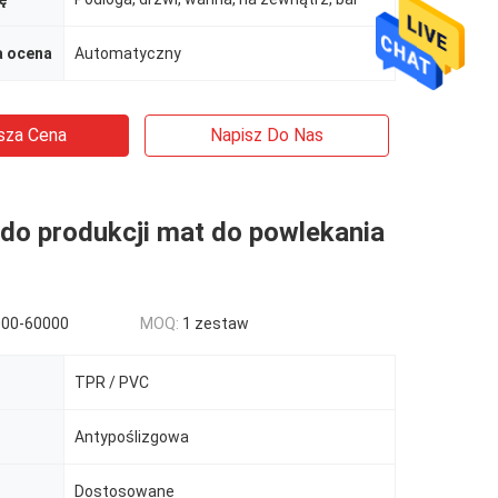
 ocena
Automatyczny
sza Cena
Napisz Do Nas
do produkcji mat do powlekania
000-60000
MOQ:
1 zestaw
TPR / PVC
Antypoślizgowa
Dostosowane