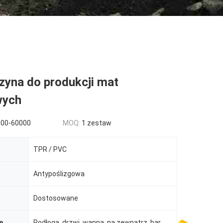
yna do produkcji mat
wych
000-60000
MOQ:
1 zestaw
TPR / PVC
Antypoślizgowa
Dostosowane
ę
Podłoga, drzwi, wanna, na zewnątrz, bar