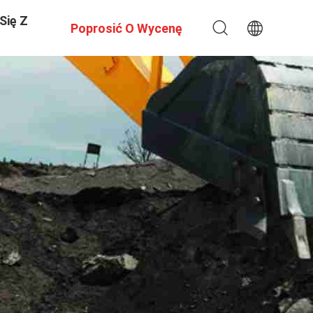
Się Z
Poprosić O Wycenę