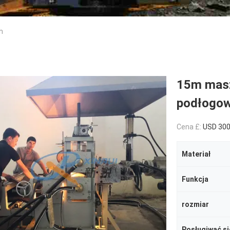
h
15m masz
podłogo
Cena £:
USD 30
Materiał
Funkcja
rozmiar
Posługiwać si