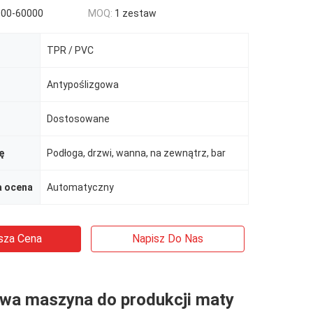
000-60000
MOQ:
1 zestaw
TPR / PVC
Antypoślizgowa
Dostosowane
ę
Podłoga, drzwi, wanna, na zewnątrz, bar
 ocena
Automatyczny
sza Cena
Napisz Do Nas
wa maszyna do produkcji maty