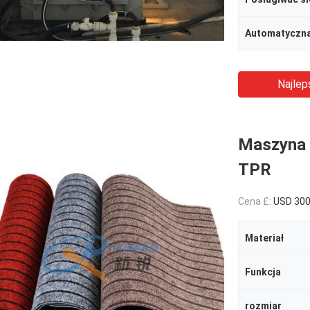
Automatyczna
Najlep
Maszyna 
TPR
Cena £:
USD 30
Materiał
Funkcja
rozmiar