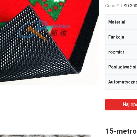
Cena £:
USD 30
Materiał
Funkcja
rozmiar
Posługiwać si
Automatyczna
Najlep
15-metro