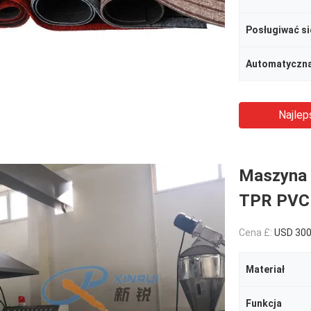
Posługiwać si
Automatyczna
Najlep
Maszyna 
TPR PVC
Cena £:
USD 30
Materiał
Funkcja