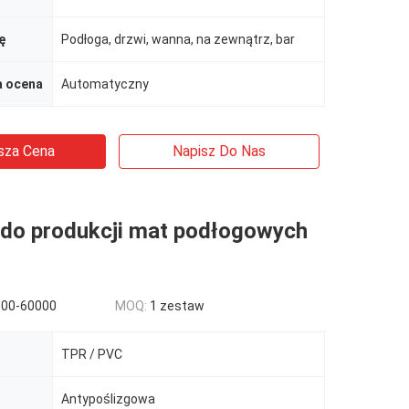
ę
Podłoga, drzwi, wanna, na zewnątrz, bar
 ocena
Automatyczny
sza Cena
Napisz Do Nas
do produkcji mat podłogowych
000-60000
MOQ:
1 zestaw
TPR / PVC
Antypoślizgowa