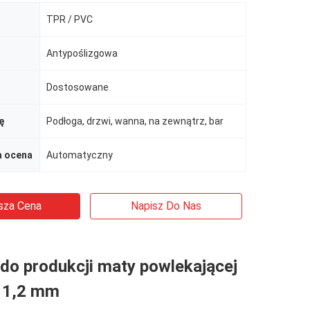
TPR / PVC
Antypoślizgowa
Dostosowane
ę
Podłoga, drzwi, wanna, na zewnątrz, bar
 ocena
Automatyczny
sza Cena
Napisz Do Nas
do produkcji maty powlekającej
 1,2 mm