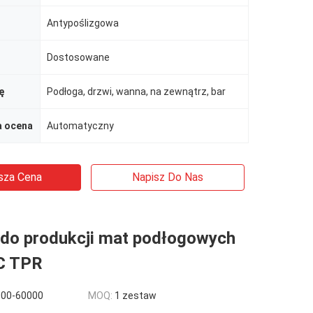
Antypoślizgowa
Dostosowane
ę
Podłoga, drzwi, wanna, na zewnątrz, bar
 ocena
Automatyczny
sza Cena
Napisz Do Nas
do produkcji mat podłogowych
C TPR
000-60000
MOQ:
1 zestaw