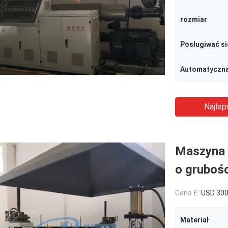
rozmiar
Posługiwać si
Automatyczna
Najlep
Maszyna 
o gruboś
Cena £:
USD 30
Materiał