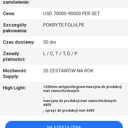
zamówienie:
PO
FABRYCE
Cena:
USD 70000-90000 PER SET
Szczegóły
POKRYTE FOLIĄ PE
KONTROLA
pakowania:
JAKOŚCI
Czas dostawy:
50 dni
Zasady
L / C, T / T, D / P
SKONTAKTUJ
płatności:
SIĘ
Możliwość
20 ZESTAWÓW NA ROK
Supply:
Z
NAMI
High Light:
1220mm antypoślizgowa maszyna do produkcji
mat samochodowych
,
maszyna do produkcji mat samochodowych
440V
AKTUALNOŚCI
,
sprzęt do produkcji mat 440V
SPRAWY
NAJLEPSZA CENA