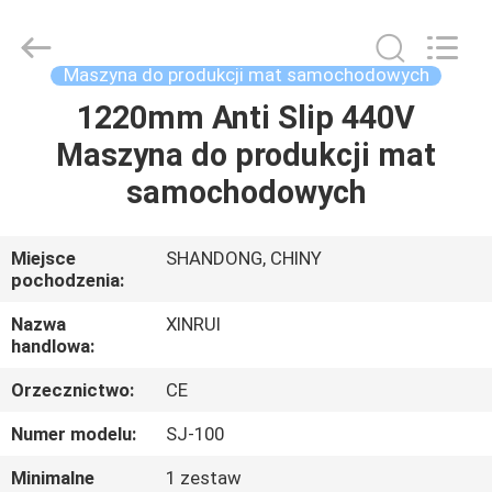
Xinrui
Plastic
Machinery
Co.,
Ltd..
Maszyna do produkcji mat samochodowych
All
Rights
Reserved.
1220mm Anti Slip 440V
STRONA
Developed
by
Maszyna do produkcji mat
GŁÓWNA
ECER
samochodowych
PRODUKTY
Miejsce
SHANDONG, CHINY
pochodzenia:
FILMY
Nazwa
XINRUI
handlowa:
O
Orzecznictwo:
CE
NAS
Numer modelu:
SJ-100
WYCIECZKA
Minimalne
1 zestaw