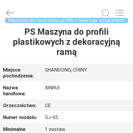
Plastic
Machinery
Co.,
Ltd..
All
Maszyna do tworzenia profili z tworzyw sztucznych
Rights
Reserved.
PS Maszyna do profili
STRONA
Developed
by
ECER
plastikowych z dekoracyjną
GŁÓWNA
ramą
PRODUKTY
Miejsce
SHANDONG, CHINY
pochodzenia:
FILMY
Nazwa
XINRUI
handlowa:
O
Orzecznictwo:
CE
NAS
Numer modelu:
SJ-65
WYCIECZKA
Minimalne
1 zestaw