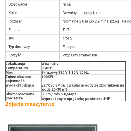
Stosowanie
rama
Kolor
Dowolny dostępny kolor
Rozmiar
Normalne 2,8 m lub 2,9 m na sztukę, ale d
Zapłata
T / T.
styl
prosty
Typ dostawcy
Fabryka
Korzyść
Przyjazny środowisku
Lokalizacja
Wewnątrz
Temperatura
0-45
℃
Moc
3-fazowy
,
380 V ± 10%
,
50 Hz
Zainstalowana
100KW
pojemność
Woda chłodząca
≤20
℃
≥0,3Mpa, cyrkulacja wody ze zbiornikiem na
wodę 20-30 m3
Skompresowane
0,3 m / min,
＞
0,5Mpa
powietrze
wyposażony w sprężarkę powietrza 4HP
Zdjęcia maszynowe