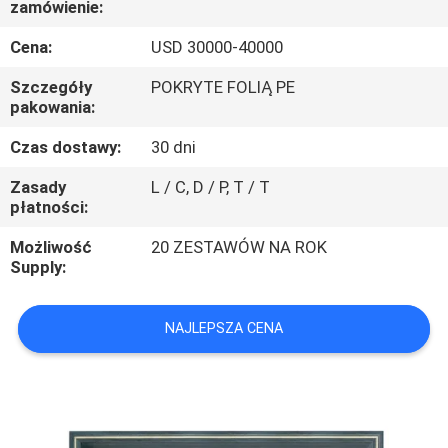
zamówienie:
PO
FABRYCE
Cena:
USD 30000-40000
Szczegóły
POKRYTE FOLIĄ PE
KONTROLA
pakowania:
JAKOŚCI
Czas dostawy:
30 dni
Zasady
L / C, D / P, T / T
SKONTAKTUJ
płatności:
SIĘ
Możliwość
20 ZESTAWÓW NA ROK
Supply:
Z
NAMI
NAJLEPSZA CENA
AKTUALNOŚCI
SPRAWY