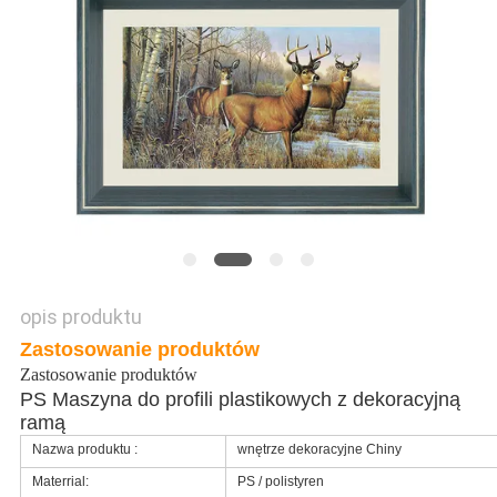
POPROŚ
O
WYCENĘ
SITEMAP
POLITYKA
PRYWATNOŚCI
opis produktu
Zastosowanie produktów
Zastosowanie produktów
PS Maszyna do profili plastikowych z dekoracyjną
ramą
Nazwa produktu :
wnętrze dekoracyjne Chiny
Materrial:
PS / polistyren